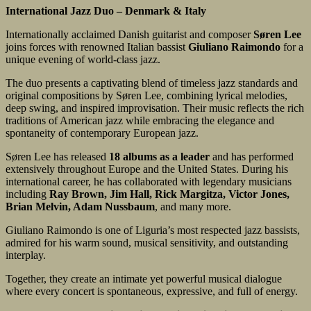
International Jazz Duo – Denmark & Italy
Internationally acclaimed Danish guitarist and composer
Søren Lee
joins forces with renowned Italian bassist
Giuliano Raimondo
for a
unique evening of world-class jazz.
The duo presents a captivating blend of timeless jazz standards and
original compositions by Søren Lee, combining lyrical melodies,
deep swing, and inspired improvisation. Their music reflects the rich
traditions of American jazz while embracing the elegance and
spontaneity of contemporary European jazz.
Søren Lee has released
18 albums as a leader
and has performed
extensively throughout Europe and the United States. During his
international career, he has collaborated with legendary musicians
including
Ray Brown, Jim Hall, Rick Margitza, Victor Jones,
Brian Melvin, Adam Nussbaum
, and many more.
Giuliano Raimondo is one of Liguria’s most respected jazz bassists,
admired for his warm sound, musical sensitivity, and outstanding
interplay.
Together, they create an intimate yet powerful musical dialogue
where every concert is spontaneous, expressive, and full of energy.