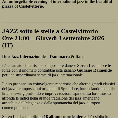
An unforgettable evening of international jazz in the beautiful
piazza of Castelvittorio.
JAZZ sotto le stelle a Castelvittorio
Ore 21:00 – Giovedì 3 settembre 2026
(IT)
Duo Jazz Internazionale – Danimarca & Italia
L’acclamato chitarrista e compositore danese
Søren Lee
unisce le
forze con il rinomato contrabbassista italiano
Giuliano Raimondo
per una straordinaria serata di jazz internazionale.
Il duo propone un coinvolgente repertorio che alterna grandi classici
del jazz a composizioni originali di Søren Lee, intrecciando melodie
liriche, swing profondo e improvvisazioni ispirate. La loro musica
affonda le radici nella grande tradizione del jazz americano,
arricchita dall’eleganza e dalla spontaneità del jazz europeo
contemporaneo.
Søren Lee ha pubblicato
18 album come leader
e si è esibito in