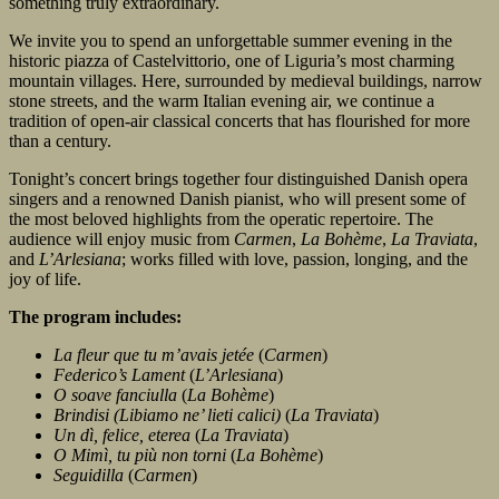
something truly extraordinary.
We invite you to spend an unforgettable summer evening in the
historic piazza of Castelvittorio, one of Liguria’s most charming
mountain villages. Here, surrounded by medieval buildings, narrow
stone streets, and the warm Italian evening air, we continue a
tradition of open-air classical concerts that has flourished for more
than a century.
Tonight’s concert brings together four distinguished Danish opera
singers and a renowned Danish pianist, who will present some of
the most beloved highlights from the operatic repertoire. The
audience will enjoy music from
Carmen
,
La Bohème
,
La Traviata
,
and
L’Arlesiana
; works filled with love, passion, longing, and the
joy of life.
The program includes:
La fleur que tu m’avais jetée
(
Carmen
)
Federico’s Lament
(
L’Arlesiana
)
O soave fanciulla
(
La Bohème
)
Brindisi (Libiamo ne’ lieti calici)
(
La Traviata
)
Un dì, felice, eterea
(
La Traviata
)
O Mimì, tu più non torni
(
La Bohème
)
Seguidilla
(
Carmen
)