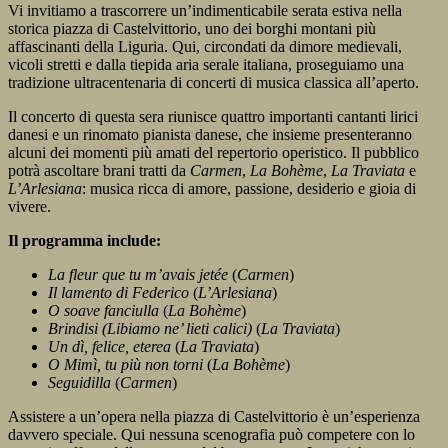
Vi invitiamo a trascorrere un’indimenticabile serata estiva nella
storica piazza di Castelvittorio, uno dei borghi montani più
affascinanti della Liguria. Qui, circondati da dimore medievali,
vicoli stretti e dalla tiepida aria serale italiana, proseguiamo una
tradizione ultracentenaria di concerti di musica classica all’aperto.
Il concerto di questa sera riunisce quattro importanti cantanti lirici
danesi e un rinomato pianista danese, che insieme presenteranno
alcuni dei momenti più amati del repertorio operistico. Il pubblico
potrà ascoltare brani tratti da
Carmen
,
La Bohème
,
La Traviata
e
L’Arlesiana
: musica ricca di amore, passione, desiderio e gioia di
vivere.
Il programma include:
La fleur que tu m’avais jetée
(
Carmen
)
Il lamento di Federico
(
L’Arlesiana
)
O soave fanciulla
(
La Bohème
)
Brindisi (Libiamo ne’ lieti calici)
(
La Traviata
)
Un dì, felice, eterea
(
La Traviata
)
O Mimì, tu più non torni
(
La Bohème
)
Seguidilla
(
Carmen
)
Assistere a un’opera nella piazza di Castelvittorio è un’esperienza
davvero speciale. Qui nessuna scenografia può competere con lo